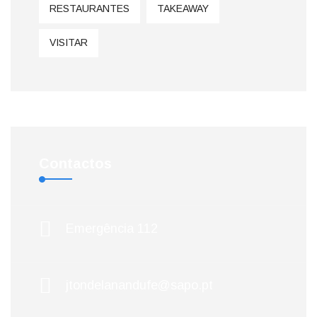
RESTAURANTES
TAKEAWAY
VISITAR
Contactos
Emergência 112
jtondelanandufe@sapo.pt