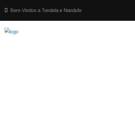
Bem-Vindos a Tondela e Nandufe
HOME
VINTAGE CAFFE