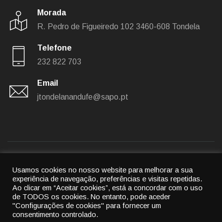
Morada
R. Pedro de Figueiredo 102
3460-608 Tondela
Telefone
232 822 703
Email
jtondelanandufe@sapo.pt
Usamos cookies no nosso website para melhorar a sua
Política de privacidade
|
Política de cookies
experiência de navegação, preferências e visitas repetidas.
Ao clicar em “Aceitar cookies”, está a concordar com o uso
© 2022
União das freguesias de Tondela e Nandufe
-
de TODOS os cookies.
No entanto, pode aceder
"Configurações de cookies" para fornecer um
All rights reserved.
consentimento controlado.
By
Cubic Atrium