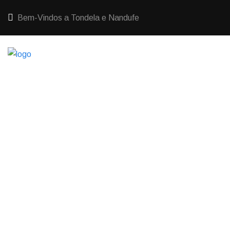
Bem-Vindos a Tondela e Nandufe
HOME
ESPAÇOS E ATRAÇÕES