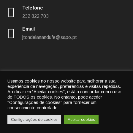
Telefone
232 822 703
Email
jtondelanandufe@sapo.pt
Usamos cookies no nosso website para melhorar a sua
Política de privacidade
|
Política de cookies
experiência de navegação, preferências e visitas repetidas.
Ao clicar em “Aceitar cookies”, está a concordar com o uso
© 2022
União das freguesias de Tondela e Nandufe
-
de TODOS os cookies.
No entanto, pode aceder
"Configurações de cookies" para fornecer um
All rights reserved.
consentimento controlado.
By
Cubic Atrium
Configurações de cookies
Aceitar cookies