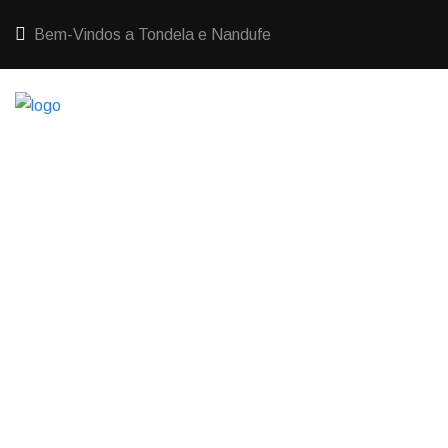
Bem-Vindos a Tondela e Nandufe
HOME
ABERTURA DE CAMINHO NAS PÓVOAS