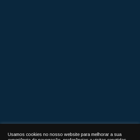
Contactos
Morada
R. Pedro de Figueiredo 102
3460-608 Tondela
Telefone
232 822 703
Email
jtondelanandufe@sapo.pt
Usamos cookies no nosso website para melhorar a sua
Política de privacidade
|
Política de cookies