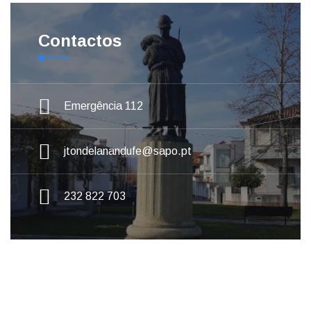
Contactos
Emergência 112
jtondelanandufe@sapo.pt
232 822 703