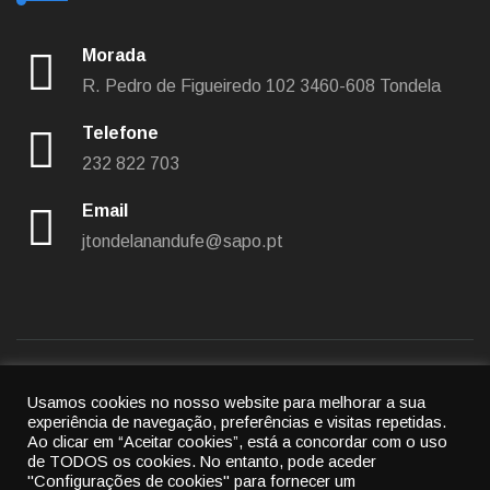
Morada
R. Pedro de Figueiredo 102
3460-608 Tondela
Telefone
232 822 703
Email
jtondelanandufe@sapo.pt
Usamos cookies no nosso website para melhorar a sua
Política de privacidade
|
Política de cookies
experiência de navegação, preferências e visitas repetidas.
Ao clicar em “Aceitar cookies”, está a concordar com o uso
© 2022
União das freguesias de Tondela e Nandufe
-
de TODOS os cookies.
No entanto, pode aceder
"Configurações de cookies" para fornecer um
All rights reserved.