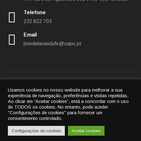
Telefone
232 822 703
Email
jtondelanandufe@sapo.pt
Usamos cookies no nosso website para melhorar a sua
Política de privacidade
|
Política de cookies
experiência de navegação, preferências e visitas repetidas.
Ao clicar em “Aceitar cookies”, está a concordar com o uso
© 2022
União das freguesias de Tondela e Nandufe
-
de TODOS os cookies.
No entanto, pode aceder
"Configurações de cookies" para fornecer um
All rights reserved.
consentimento controlado.
By
Cubic Atrium
Configurações de cookies
Aceitar cookies