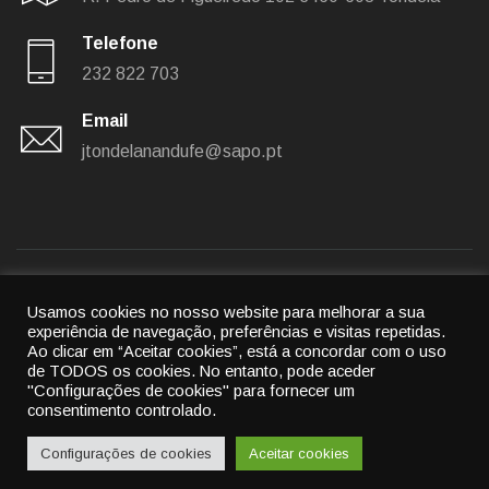
Telefone
232 822 703
Email
jtondelanandufe@sapo.pt
Usamos cookies no nosso website para melhorar a sua
Política de privacidade
|
Política de cookies
experiência de navegação, preferências e visitas repetidas.
Ao clicar em “Aceitar cookies”, está a concordar com o uso
© 2022
União das freguesias de Tondela e Nandufe
-
de TODOS os cookies.
No entanto, pode aceder
"Configurações de cookies" para fornecer um
All rights reserved.
consentimento controlado.
By
Cubic Atrium
Configurações de cookies
Aceitar cookies