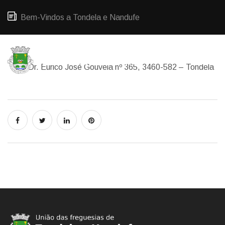
Bem-Vindos a Tondela e Nandufe
Rua Dr. Eurico José Gouveia nº 365, 3460-582 – Tondela