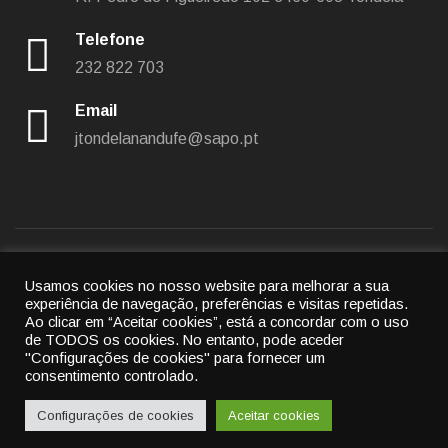
Telefone
232 822 703
Email
jtondelanandufe@sapo.pt
Usamos cookies no nosso website para melhorar a sua
Política de privacidade
|
Política de cookies
experiência de navegação, preferências e visitas repetidas.
Ao clicar em “Aceitar cookies”, está a concordar com o uso
© 2022
União das freguesias de Tondela e Nandufe
-
de TODOS os cookies.
No entanto, pode aceder
"Configurações de cookies" para fornecer um
All rights reserved.
consentimento controlado.
By
Cubic Atrium
Configurações de cookies
Aceitar cookies