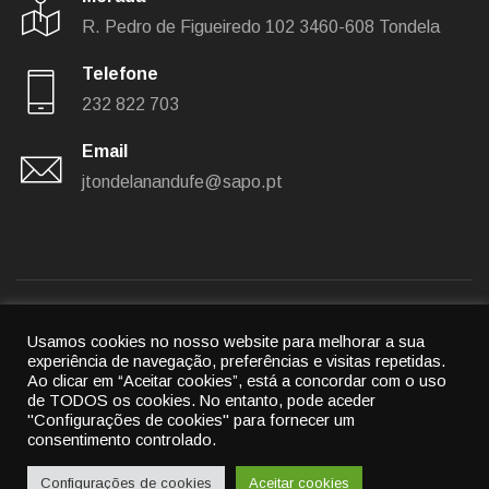
R. Pedro de Figueiredo 102
3460-608 Tondela
Telefone
232 822 703
Email
jtondelanandufe@sapo.pt
Usamos cookies no nosso website para melhorar a sua
Política de privacidade
|
Política de cookies
experiência de navegação, preferências e visitas repetidas.
Ao clicar em “Aceitar cookies”, está a concordar com o uso
© 2022
União das freguesias de Tondela e Nandufe
-
de TODOS os cookies.
No entanto, pode aceder
"Configurações de cookies" para fornecer um
All rights reserved.
consentimento controlado.
By
Cubic Atrium
Configurações de cookies
Aceitar cookies