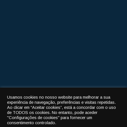
Morada
R. Pedro de Figueiredo 102
3460-608 Tondela
Telefone
232 822 703
Email
jtondelanandufe@sapo.pt
Usamos cookies no nosso website para melhorar a sua
Política de privacidade
|
Política de cookies
experiência de navegação, preferências e visitas repetidas.
Ao clicar em “Aceitar cookies”, está a concordar com o uso
© 2022
União das freguesias de Tondela e Nandufe
-
de TODOS os cookies.
No entanto, pode aceder
"Configurações de cookies" para fornecer um
All rights reserved.
consentimento controlado.
By
Cubic Atrium