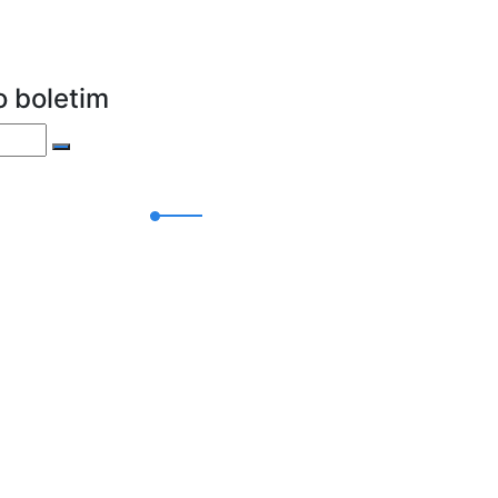
 boletim
Contactos
Morada
R. Pedro de Figueiredo 102
3460-608 Tondela
Telefone
232 822 703
es
iço