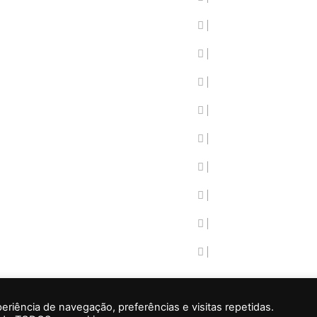
Festas e Romarias
Gastronomia
Onde Comer
Onde ficar
Património e cultu
Política de cookie
Política de privac
Que descobrir
Que visitar
iência de navegação, preferências e visitas repetidas.
ights reserved.