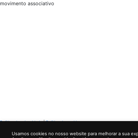
movimento associativo
Política de privacidade
|
Política de cookies
Usamos cookies no nosso website para melhorar a sua exper
© 2022
União das freguesias de Tondela e Nandufe
- All r