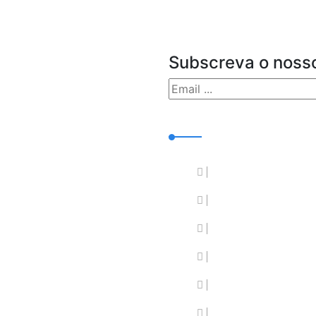
Subscreva o nosso
mentos
Links úteis
do atestado
Balção virtual
smissão de titularidade
Comentários
do de carrinhas
Como chegar
Documentação
Espaços e atraçõ
Farmácias de serv