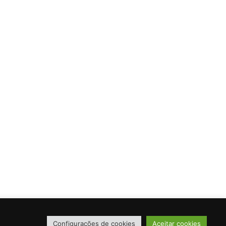
Email
jtondelanandufe@sapo.pt
ra
s
idade
Configurações de cookies
Aceitar cookies