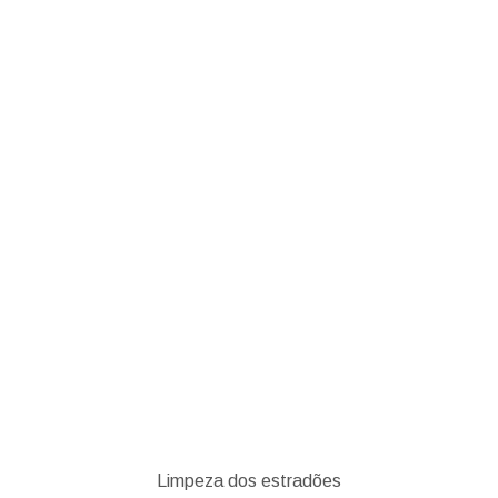
HOME
CARVALHAL E ERMIDA
Limpeza dos estradões