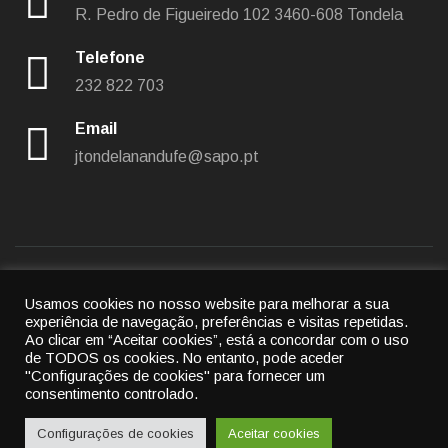
R. Pedro de Figueiredo 102
3460-608 Tondela
Telefone
232 822 703
Email
jtondelanandufe@sapo.pt
Usamos cookies no nosso website para melhorar a sua
Política de privacidade
|
Política de cookies
experiência de navegação, preferências e visitas repetidas.
Ao clicar em “Aceitar cookies”, está a concordar com o uso
© 2022
União das freguesias de Tondela e Nandufe
-
de TODOS os cookies.
No entanto, pode aceder
All rights reserved.
"Configurações de cookies" para fornecer um
consentimento controlado.
By
Cubic Atrium
Configurações de cookies
Aceitar cookies