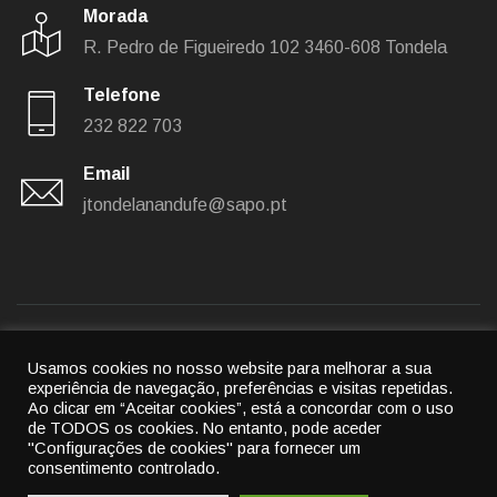
Morada
R. Pedro de Figueiredo 102
3460-608 Tondela
Telefone
232 822 703
Email
jtondelanandufe@sapo.pt
Usamos cookies no nosso website para melhorar a sua
Política de privacidade
|
Política de cookies
experiência de navegação, preferências e visitas repetidas.
Ao clicar em “Aceitar cookies”, está a concordar com o uso
© 2022
União das freguesias de Tondela e Nandufe
-
de TODOS os cookies.
No entanto, pode aceder
All rights reserved.
"Configurações de cookies" para fornecer um
consentimento controlado.
By
Cubic Atrium