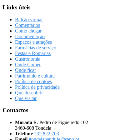
Links úteis
Balção virtual
Comentários
Como chegar
Documentação
Espaços e atrações
Farmácias de serviço
Festas e Romarias
Gastronomia
Onde Comer
Onde ficar
Património e cultura
Política de cookies
Política de privacidade
Que descobrir
Que visitar
Contactos
Morada
R. Pedro de Figueiredo 102
3460-608 Tondela
Telefone
232 822 703
Email
jtondelanandufe@sapo.pt