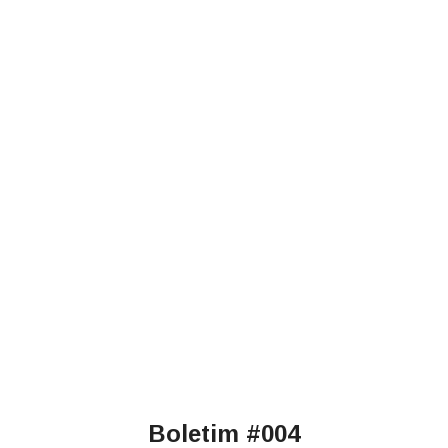
HOME
BOLETIM #004
Boletim #004