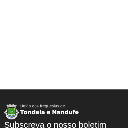
jtondelanandufe@sapo.pt
232 822 703
Subscreva o nosso boletim