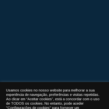
Morada
R. Pedro de Figueiredo 102
3460-608 Tondela
Telefone
232 822 703
Email
jtondelanandufe@sapo.pt
Usamos cookies no nosso website para melhorar a sua
Política de privacidade
|
Política de cookies
experiência de navegação, preferências e visitas repetidas.
Ao clicar em “Aceitar cookies”, está a concordar com o uso
© 2022
União das freguesias de Tondela e Nandufe
-
de TODOS os cookies.
No entanto, pode aceder
"Configurações de cookies" para fornecer um
All rights reserved.