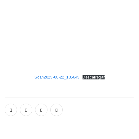
HOME
LISTA DE CANDIDATOS ADMITIDOS E
EXCLUÍDOS
Scan2025-08-22_135645
Descarregar