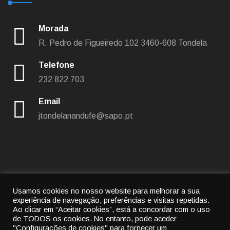
Morada
R. Pedro de Figueiredo 102
3460-608 Tondela
Telefone
232 822 703
Email
jtondelanandufe@sapo.pt
Usamos cookies no nosso website para melhorar a sua
Política de privacidade
|
Política de cookies
experiência de navegação, preferências e visitas repetidas.
Ao clicar em “Aceitar cookies”, está a concordar com o uso
© 2022
União das freguesias de Tondela e Nandufe
-
de TODOS os cookies.
No entanto, pode aceder
"Configurações de cookies" para fornecer um
All rights reserved.