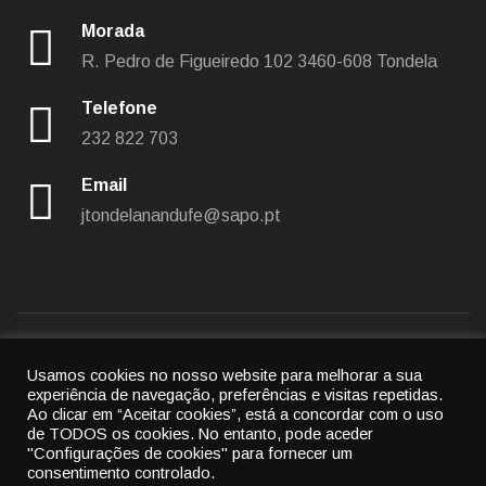
Morada
R. Pedro de Figueiredo 102
3460-608 Tondela
Telefone
232 822 703
Email
jtondelanandufe@sapo.pt
Usamos cookies no nosso website para melhorar a sua
Política de privacidade
|
Política de cookies
experiência de navegação, preferências e visitas repetidas.
Ao clicar em “Aceitar cookies”, está a concordar com o uso
© 2022
União das freguesias de Tondela e Nandufe
-
de TODOS os cookies.
No entanto, pode aceder
"Configurações de cookies" para fornecer um
All rights reserved.
consentimento controlado.
By
Cubic Atrium