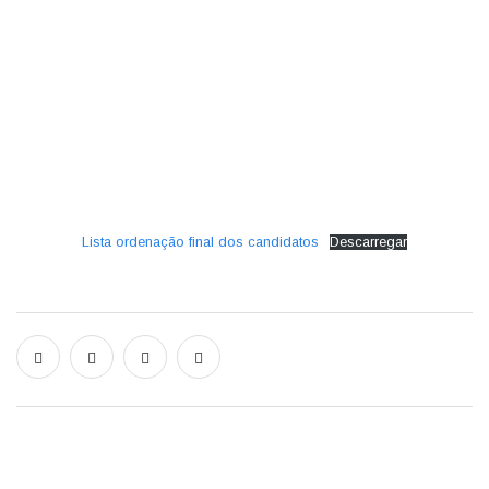
HOME
LISTA ORDENAÇÃO FINAL DOS CANDIDATOS
Lista ordenação final dos candidatos
Descarregar