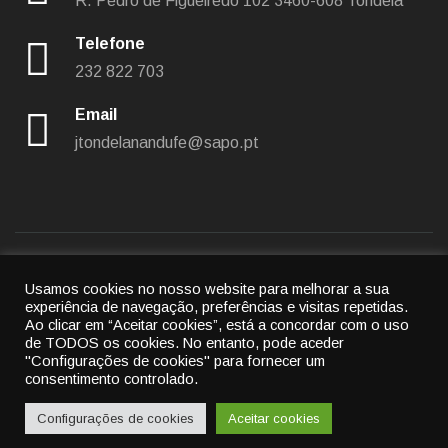
R. Pedro de Figueiredo 102
3460-608 Tondela
Telefone
232 822 703
Email
jtondelanandufe@sapo.pt
Usamos cookies no nosso website para melhorar a sua
Política de privacidade
|
Política de cookies
experiência de navegação, preferências e visitas repetidas.
Ao clicar em “Aceitar cookies”, está a concordar com o uso
© 2022
União das freguesias de Tondela e Nandufe
-
de TODOS os cookies.
No entanto, pode aceder
"Configurações de cookies" para fornecer um
All rights reserved.
consentimento controlado.
By
Cubic Atrium
Configurações de cookies
Aceitar cookies